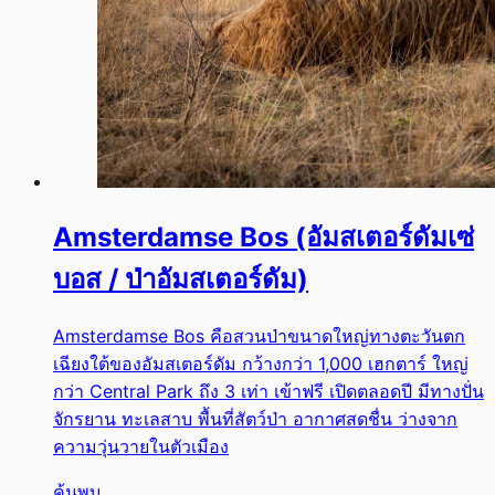
Amsterdamse Bos (อัมสเตอร์ดัมเซ่
บอส / ป่าอัมสเตอร์ดัม)
Amsterdamse Bos คือสวนป่าขนาดใหญ่ทางตะวันตก
เฉียงใต้ของอัมสเตอร์ดัม กว้างกว่า 1,000 เฮกตาร์ ใหญ่
กว่า Central Park ถึง 3 เท่า เข้าฟรี เปิดตลอดปี มีทางปั่น
จักรยาน ทะเลสาบ พื้นที่สัตว์ป่า อากาศสดชื่น ว่างจาก
ความวุ่นวายในตัวเมือง
ค้นพบ