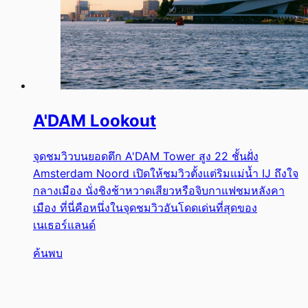
A'DAM Lookout
จุดชมวิวบนยอดตึก A'DAM Tower สูง 22 ชั้นฝั่ง
Amsterdam Noord เปิดให้ชมวิวตั้งแต่ริมแม่น้ำ IJ ถึงใจ
กลางเมือง นั่งชิงช้าหวาดเสียวหรือจิบกาแฟชมหลังคา
เมือง ที่นี่คือหนึ่งในจุดชมวิวอันโดดเด่นที่สุดของ
เนเธอร์แลนด์
ค้นพบ