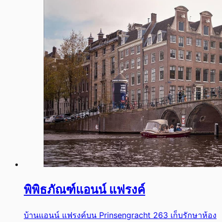
พิพิธภัณฑ์แอนน์ แฟรงค์
บ้านแอนน์ แฟรงค์บน Prinsengracht 263 เก็บรักษาห้อง