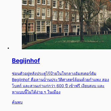
Begijnhof
ซ่อนตัวอยู่หลังประตูไร้ป้ายในใจกลางอัมสเตอร์ดัม
Begijnhof คือลานบ้านประวัติศาสตร์ล้อมด้วยกำแพง สอง
โบสถ์ และสวนเก่าแก่กว่า 600 ปี เข้าฟรี เงียบสงบ และ
หาแบบนี้ไม่ได้ง่าย ๆ ในเมือง
ค้นพบ