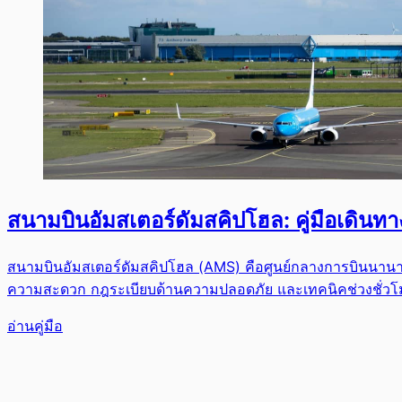
สนามบินอัมสเตอร์ดัมสคิปโฮล: คู่มือเดินท
สนามบินอัมสเตอร์ดัมสคิปโฮล (AMS) คือศูนย์กลางการบินนานาชาต
ความสะดวก กฎระเบียบด้านความปลอดภัย และเทคนิคช่วงชั่วโม
อ่านคู่มือ