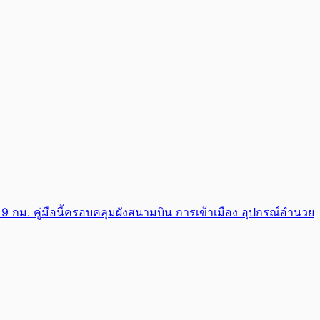
9 กม. คู่มือนี้ครอบคลุมผังสนามบิน การเข้าเมือง อุปกรณ์อำนวย