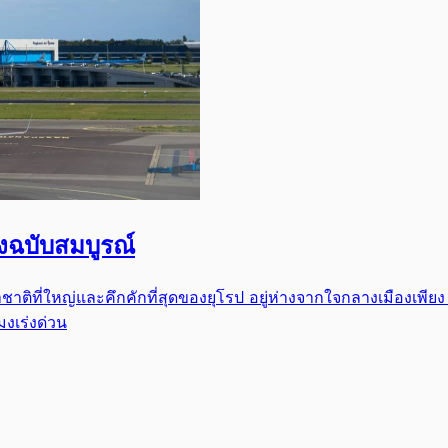
างฉบับสมบูรณ์
ิที่ใหญ่และคึกคักที่สุดของยุโรป อยู่ห่างจากใจกลางเมืองเพียง 
งเร่งด่วน