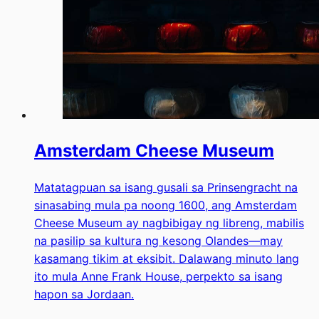
Amsterdam Cheese Museum
Matatagpuan sa isang gusali sa Prinsengracht na
sinasabing mula pa noong 1600, ang Amsterdam
Cheese Museum ay nagbibigay ng libreng, mabilis
na pasilip sa kultura ng kesong Olandes—may
kasamang tikim at eksibit. Dalawang minuto lang
ito mula Anne Frank House, perpekto sa isang
hapon sa Jordaan.