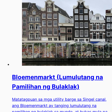
Bloemenmarkt (Lumulutang na
Pamilihan ng Bulaklak)
Matatagpuan sa mga utility barge sa Singel canal,
ang Bloemenmarkt ay tanging lumulutang na
pamilihan ng bulaklak sa mundo, at bukas mula pa