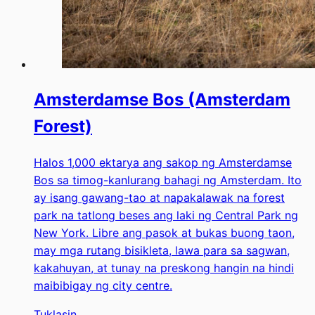
Amsterdamse Bos (Amsterdam
Forest)
Halos 1,000 ektarya ang sakop ng Amsterdamse
Bos sa timog-kanlurang bahagi ng Amsterdam. Ito
ay isang gawang-tao at napakalawak na forest
park na tatlong beses ang laki ng Central Park ng
New York. Libre ang pasok at bukas buong taon,
may mga rutang bisikleta, lawa para sa sagwan,
kakahuyan, at tunay na preskong hangin na hindi
maibibigay ng city centre.
Tuklasin