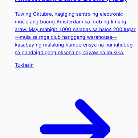
Tuwing Oktubre, nagiging sentro ng electronic
music ang buong Amsterdam sa loob ng limang
araw. May mahigit 1,000 palabas sa halos 200 lugar
—mula sa mga club hanggang warehouse—
kasabay ng malaking kumperensya na humuhubog
sa pandaigdigang eksena ng sayaw na musika.
Tuklasin