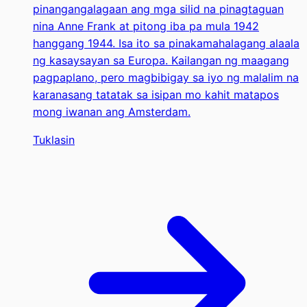
pinangangalagaan ang mga silid na pinagtaguan
nina Anne Frank at pitong iba pa mula 1942
hanggang 1944. Isa ito sa pinakamahalagang alaala
ng kasaysayan sa Europa. Kailangan ng maagang
pagpaplano, pero magbibigay sa iyo ng malalim na
karanasang tatatak sa isipan mo kahit matapos
mong iwanan ang Amsterdam.
Tuklasin