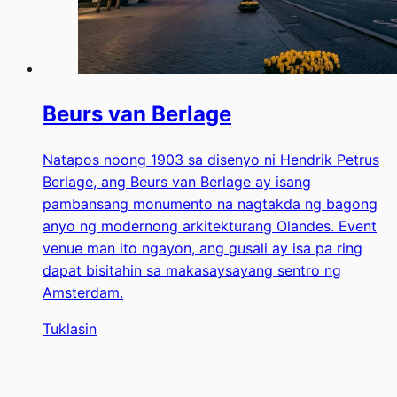
Beurs van Berlage
Natapos noong 1903 sa disenyo ni Hendrik Petrus
Berlage, ang Beurs van Berlage ay isang
pambansang monumento na nagtakda ng bagong
anyo ng modernong arkitekturang Olandes. Event
venue man ito ngayon, ang gusali ay isa pa ring
dapat bisitahin sa makasaysayang sentro ng
Amsterdam.
Tuklasin