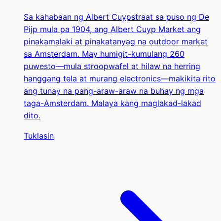
Sa kahabaan ng Albert Cuypstraat sa puso ng De
Pijp mula pa 1904, ang Albert Cuyp Market ang
pinakamalaki at pinakatanyag na outdoor market
sa Amsterdam. May humigit-kumulang 260
puwesto—mula stroopwafel at hilaw na herring
hanggang tela at murang electronics—makikita rito
ang tunay na pang-araw-araw na buhay ng mga
taga-Amsterdam. Malaya kang maglakad-lakad
dito.
Tuklasin