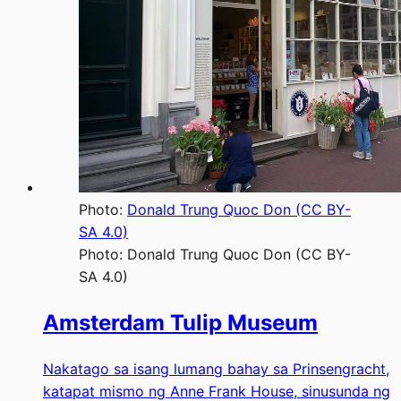
Photo:
Donald Trung Quoc Don (CC BY-
SA 4.0)
Photo:
Donald Trung Quoc Don (CC BY-
SA 4.0)
Amsterdam Tulip Museum
Nakatago sa isang lumang bahay sa Prinsengracht,
katapat mismo ng Anne Frank House, sinusunda ng