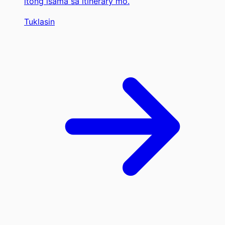
itong isama sa itinerary mo.
Tuklasin