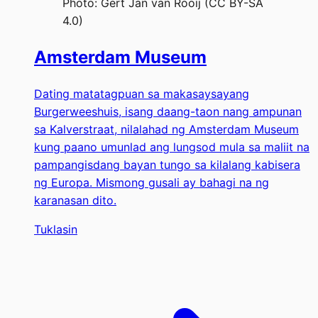
Photo:
Gert Jan van Rooij (CC BY-SA
4.0)
Amsterdam Museum
Dating matatagpuan sa makasaysayang
Burgerweeshuis, isang daang-taon nang ampunan
sa Kalverstraat, nilalahad ng Amsterdam Museum
kung paano umunlad ang lungsod mula sa maliit na
pampangisdang bayan tungo sa kilalang kabisera
ng Europa. Mismong gusali ay bahagi na ng
karanasan dito.
Tuklasin