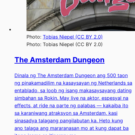
Photo:
Tobias Niepel (CC BY 2.0)
Photo:
Tobias Niepel (CC BY 2.0)
The Amsterdam Dungeon
Dinala ng The Amsterdam Dungeon ang 500 taon
ng pinakamadilim na kasaysayan ng Netherlands sa
entablado, sa loob ng isang makasaysayang dating
simbahan sa Rokin. May live na aktor, espesyal na
effects, at ride na parte ng palabas — kakaiba ito
sa karaniwang atraksyon sa Amsterdam, kasi
sinasadya talagang pangilabutan ka. Heto kung
ano talaga ang mararanasan mo at kung dapat ba