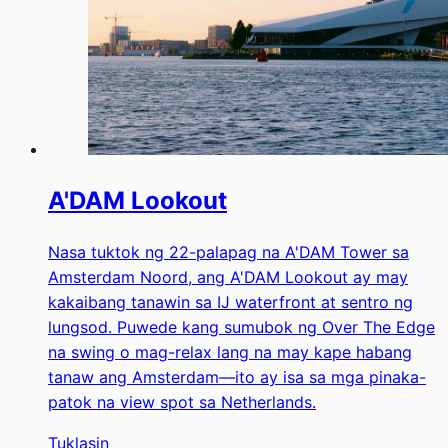
A'DAM Lookout
Nasa tuktok ng 22-palapag na A'DAM Tower sa
Amsterdam Noord, ang A'DAM Lookout ay may
kakaibang tanawin sa IJ waterfront at sentro ng
lungsod. Puwede kang sumubok ng Over The Edge
na swing o mag-relax lang na may kape habang
tanaw ang Amsterdam—ito ay isa sa mga pinaka-
patok na view spot sa Netherlands.
Tuklasin