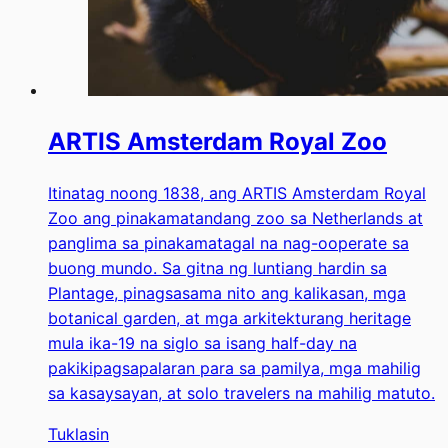
ARTIS Amsterdam Royal Zoo
Itinatag noong 1838, ang ARTIS Amsterdam Royal
Zoo ang pinakamatandang zoo sa Netherlands at
panglima sa pinakamatagal na nag-ooperate sa
buong mundo. Sa gitna ng luntiang hardin sa
Plantage, pinagsasama nito ang kalikasan, mga
botanical garden, at mga arkitekturang heritage
mula ika-19 na siglo sa isang half-day na
pakikipagsapalaran para sa pamilya, mga mahilig
sa kasaysayan, at solo travelers na mahilig matuto.
Tuklasin