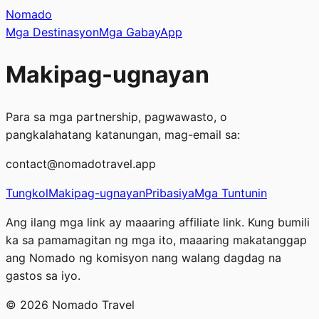
Nomado
Mga Destinasyon
Mga Gabay
App
Makipag-ugnayan
Para sa mga partnership, pagwawasto, o
pangkalahatang katanungan, mag-email sa:
contact@nomadotravel.app
Tungkol
Makipag-ugnayan
Pribasiya
Mga Tuntunin
Ang ilang mga link ay maaaring affiliate link. Kung bumili
ka sa pamamagitan ng mga ito, maaaring makatanggap
ang Nomado ng komisyon nang walang dagdag na
gastos sa iyo.
©
2026
Nomado Travel