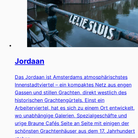
Jordaan
Das Jordaan ist Amsterdams atmosphärischstes
Innenstadtviertel – ein kompaktes Netz aus engen
Gassen und stillen Grachten, direkt westlich des
historischen Grachtengürtels. Einst ein
Arbeiterviertel, hat es sich zu einem Ort entwickelt,
wo unabhängige Galerien, Spezialgeschäfte und
urige Braune Cafés Seite an Seite mit einigen der
schönsten Grachtenhäuser aus dem 17. Jahrhundert