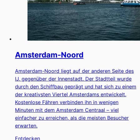
Amsterdam-Noord
Amsterdam-Noord liegt auf der anderen Seite des
IJ, gegenüber der Innenstadt. Der Stadtteil wurde
durch den Schiffbau geprägt und hat sich zu einem
der kreativsten Viertel Amsterdams entwickelt.
Kostenlose Fähren verbinden ihn in wenigen
Minuten mit dem Amsterdam Centraal – viel
einfacher zu erreichen, als die meisten Besucher
erwarten.
Entdecken