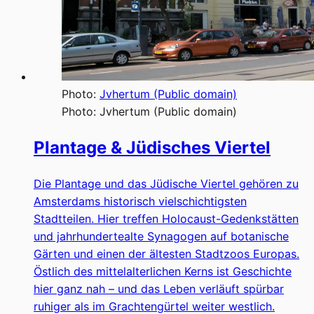
Photo:
Jvhertum (Public domain)
Photo:
Jvhertum (Public domain)
Plantage & Jüdisches Viertel
Die Plantage und das Jüdische Viertel gehören zu
Amsterdams historisch vielschichtigsten
Stadtteilen. Hier treffen Holocaust-Gedenkstätten
und jahrhundertealte Synagogen auf botanische
Gärten und einen der ältesten Stadtzoos Europas.
Östlich des mittelalterlichen Kerns ist Geschichte
hier ganz nah – und das Leben verläuft spürbar
ruhiger als im Grachtengürtel weiter westlich.