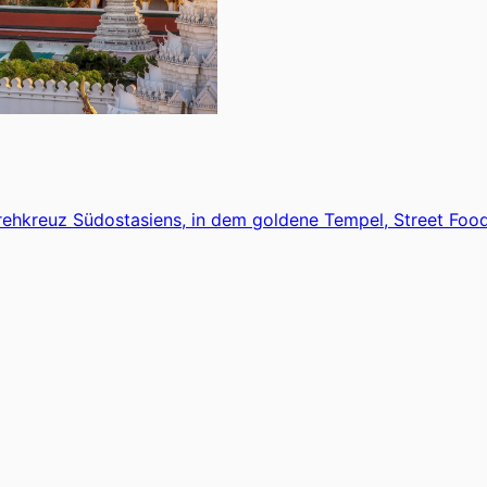
rehkreuz Südostasiens, in dem goldene Tempel, Street Foo