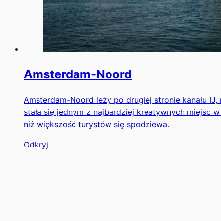
Amsterdam-Noord
Amsterdam-Noord leży po drugiej stronie kanału IJ,
stała się jednym z najbardziej kreatywnych miejsc w
niż większość turystów się spodziewa.
Odkryj