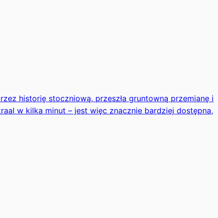
rzez historię stoczniową, przeszła gruntowną przemianę i
al w kilka minut – jest więc znacznie bardziej dostępna,