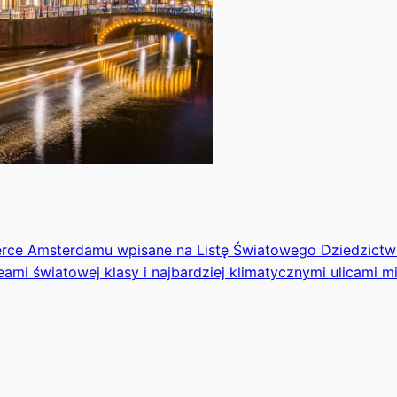
 serce Amsterdamu wpisane na Listę Światowego Dziedzict
mi światowej klasy i najbardziej klimatycznymi ulicami mi