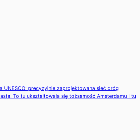
wa UNESCO: precyzyjnie zaprojektowana sieć dróg
asta. To tu ukształtowała się tożsamość Amsterdamu i tu