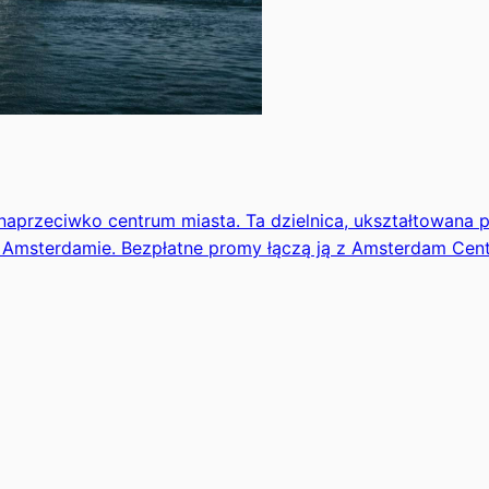
 naprzeciwko centrum miasta. Ta dzielnica, ukształtowana p
 Amsterdamie. Bezpłatne promy łączą ją z Amsterdam Centra