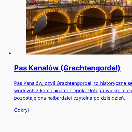
Pas Kanałów (Grachtengordel)
Pas Kanałów, czyli Grachtengordel, to historyczne
wodnych z kamienicami z epoki złotego wieku, muzea
pozostaje ona najbardziej czytelna po dziś dzień.
Odkryj