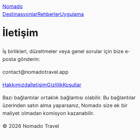
Nomado
Destinasyonlar
Rehberler
Uygulama
İletişim
İş birlikleri, düzeltmeler veya genel sorular için bize e-
posta gönderin:
contact@nomadotravel.app
Hakkımızda
İletişim
Gizlilik
Koşullar
Bazı bağlantılar ortaklık bağlantısı olabilir. Bu bağlantılar
üzerinden satın alma yaparsanız, Nomado size ek bir
maliyet olmadan komisyon kazanabilir.
©
2026
Nomado Travel